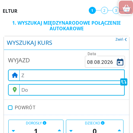
ELTUR
1
2
3
4
Twój
1.
WYSZUKAJ MIĘDZYNARODOWE POŁĄCZENIE
AUTOKAROWE
pożą
zrea
Zwiń
WYSZUKAJ KURS
Data
Wró
WYJAZD
do
wysz
POWRÓT
DOROSŁY
DZIECKO