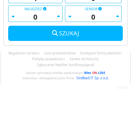
MŁODZIEŻ
SENIOR
SZUKAJ
Regulamin serwisu
Lista przewoźników
Dostępne formy płatności
Polityka prywatności
Serwis techniczny
Zgłaszanie błędów: bus@voyager.pl
System sprzedaży biletów autokarowych
Bilet
ON
-LINE
Sindbad IT Sp. z o.o.
stworzony i obsługiwany przez firmę:
v. 3.20.10